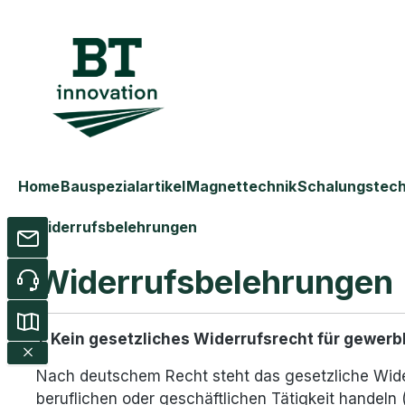
m Hauptinhalt springen
Zur Suche springen
Zur Hauptnavigation springen
Home
Bauspezialartikel
Magnettechnik
Schalungstech
Widerrufsbelehrungen
Widerrufsbelehrungen
1. Kein gesetzliches Widerrufsrecht für gewerb
Nach deutschem Recht steht das gesetzliche Wide
beruflichen oder geschäftlichen Tätigkeit handeln