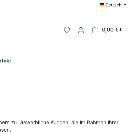
Deutsch
Du hast 0 Produkte auf 
0,00 €*
Ware
ntakt
ern zu. Gewerbliche Kunden, die im Rahmen ihrer
ssen.