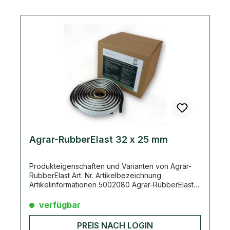
6,75m/ Karton; 364,5m/ Palette
Agrar-RubberElast 32 x 25 mm
Produkteigenschaften und Varianten von Agrar-
RubberElast Art. Nr. Artikelbezeichnung
Artikelinformationen 5002080 Agrar-RubberElast
17 x 17 mm 4,50m/ Rolle; 36,00m/ Karton; 1620m/
Palette 5002082 Agrar-RubberElast 32 x 25 mm
verfügbar
4,40m/ Rolle; 17,60m/ Karton; 792m/ Palette
5002083 Agrar-RubberElast 38 x 32 mm 3,20m/
PREIS NACH LOGIN