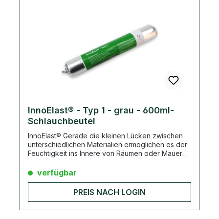
InnoElast® - Typ 1 - grau - 600ml-
Schlauchbeutel
InnoElast® Gerade die kleinen Lücken zwischen
unterschiedlichen Materialien ermöglichen es der
Feuchtigkeit ins Innere von Räumen oder Mauern
zu gelangen und dort Schäden anzurichten. Dabei
sind die Konsequenzen wie gefährlicher
verfügbar
Schimmelbefall einfach und schnell zu verhindern.
Mit InnoElast® Typ 1 von BT innovation können die
PREIS NACH LOGIN
Fugen sicher abgedichtet werden. Damit wird
jegliches Eindringen von Feuchtigkeit verhindert.
Egal ob bei Anwendung an Bauwerksfugen, bei