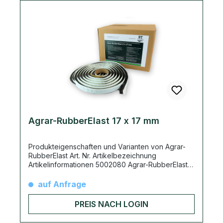
Agrar-RubberElast 17 x 17 mm
Produkteigenschaften und Varianten von Agrar-
RubberElast Art. Nr. Artikelbezeichnung
Artikelinformationen 5002080 Agrar-RubberElast
17 x 17 mm 4,50m/ Rolle; 36,00m/ Karton; 1620m/
Palette 5002082 Agrar-RubberElast 32 x 25 mm
auf Anfrage
4,40m/ Rolle; 17,60m/ Karton; 792m/ Palette
5002083 Agrar-RubberElast 38 x 32 mm 3,20m/
PREIS NACH LOGIN
Rolle; 12,80m/ Karton; 576m/ Palette 5002084
Agrar-RubberElast 48 x 42 mm 2,20m/ Rolle;