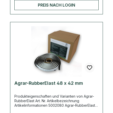
5002083 Agrar-RubberElast 38 x 32 mm 3,20m/
PREIS NACH LOGIN
Rolle; 12,80m/ Karton; 576m/ Palette 5002084
Agrar-RubberElast 48 x 42 mm 2,20m/ Rolle;
6,75m/ Karton; 364,5m/ Palette
Agrar-RubberElast 48 x 42 mm
Produkteigenschaften und Varianten von Agrar-
RubberElast Art. Nr. Artikelbezeichnung
Artikelinformationen 5002080 Agrar-RubberElast
17 x 17 mm 4,50m/ Rolle; 36,00m/ Karton; 1620m/