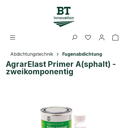
Zum Hauptinhalt springen
Du hast 0 Prod
Ware
Abdichtungstechnik
Fugenabdichtung
AgrarElast Primer A(sphalt) -
zweikomponentig
Bildergalerie überspringen