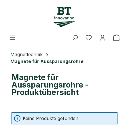
Zum Hauptinhalt springen
Du hast 0 Prod
Ware
Magnettechnik
Magnete für Aussparungsrohre
Magnete für
Aussparungsrohre -
Produktübersicht
Keine Produkte gefunden.