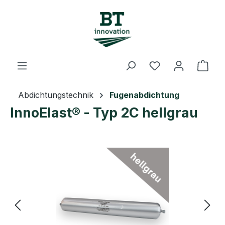
Zum Hauptinhalt springen
Du hast 0 Prod
Ware
Abdichtungstechnik
Fugenabdichtung
InnoElast® - Typ 2C hellgrau
Bildergalerie überspringen