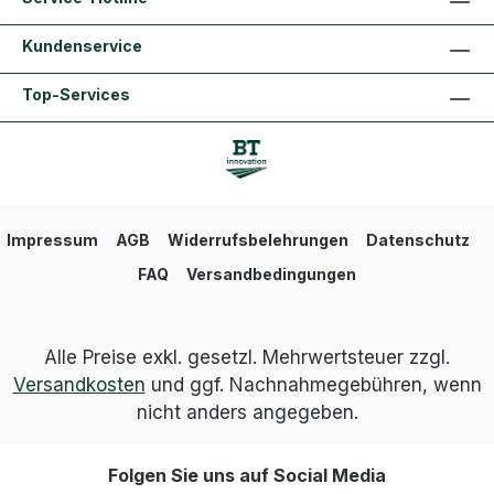
maximale Breite liegt bei 5 cm InnoElast® wird in
600 ml Schlauchbeuteln angeboten und mittels
Kundenservice
Schlauchbeutelpistole gleichmäßig in die Fuge
verfüllt. Dichtstoff glatt abziehen und aushärten
lassen. Die Durchhärtezeit ist von der
Top-Services
Temperatur und der Feuchtigkeit abhängig.
Achtung!!! Bei Verwendung von Trennmitteln
dürfen diese nicht wasserbasiert sein.
Impressum
AGB
Widerrufsbelehrungen
Datenschutz
FAQ
Versandbedingungen
Alle Preise exkl. gesetzl. Mehrwertsteuer zzgl.
Versandkosten
und ggf. Nachnahmegebühren, wenn
nicht anders angegeben.
Folgen Sie uns auf Social Media