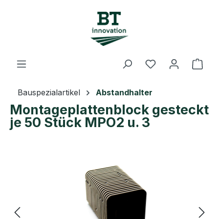
Zum Hauptinhalt springen
Du hast 0 Prod
Ware
Bauspezialartikel
Abstandhalter
Montageplattenblock gesteckt
je 50 Stück MPO2 u. 3
Bildergalerie überspringen