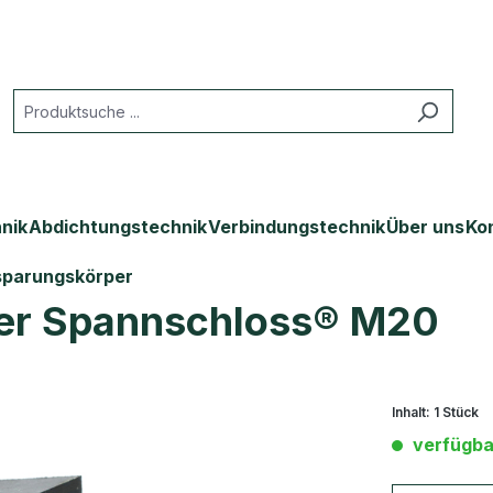
nik
Abdichtungstechnik
Verbindungstechnik
Über uns
Ko
parungskörper
er Spannschloss® M20
Inhalt:
1 Stück
verfügba