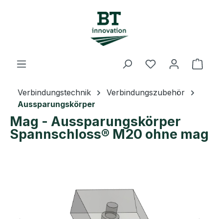
Zum Hauptinhalt springen
Du hast 0 Prod
Ware
Verbindungstechnik
Verbindungszubehör
Aussparungskörper
Mag - Aussparungskörper
Spannschloss® M20 ohne mag
Bildergalerie überspringen