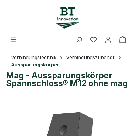
Zum Hauptinhalt springen
Du hast 0 Prod
Ware
Verbindungstechnik
Verbindungszubehör
Aussparungskörper
Mag - Aussparungskörper
Spannschloss® M12 ohne mag
Bildergalerie überspringen