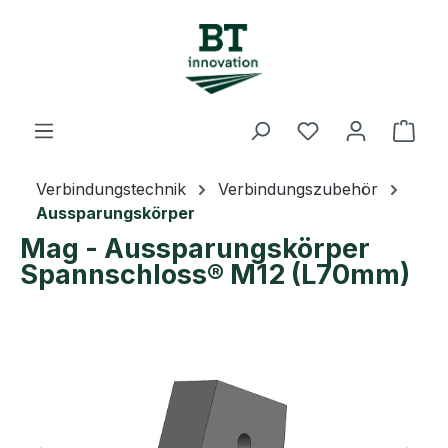
Zum Hauptinhalt springen
Du hast 0 Prod
Ware
Verbindungstechnik
Verbindungszubehör
Aussparungskörper
Mag - Aussparungskörper
Spannschloss® M12 (L70mm)
Bildergalerie überspringen